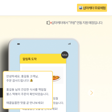
샵마케터 무료체험
샵마케터에서 “쿠팡” 연동 지원 예정입니다.
배