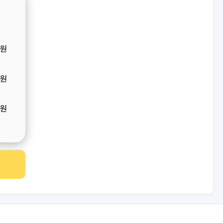
원
원
원