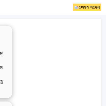
샵마케터 무료체험
원
원
원