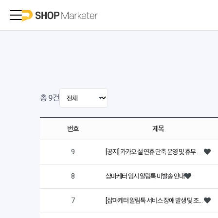
총
9
건
번호
제목
9
[공지] 카카오 설 연휴 단축 운영 및 휴무 안내(2/13~2/18)
8
샵마케터 임시 알림톡 미발송 안내
7
[샵마케터 알림톡 서비스 장애 발생 및 조치 완료 안내]