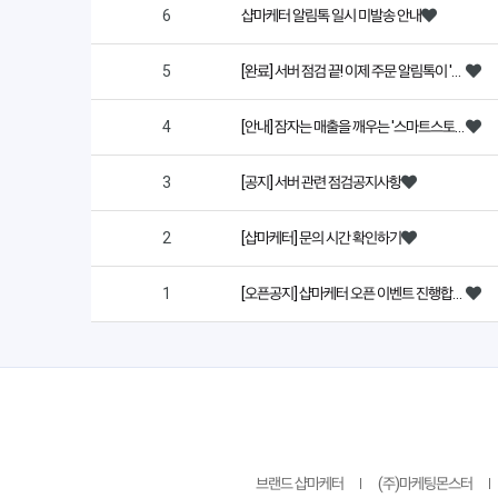
6
샵마케터 알림톡 일시 미발송 안내
5
[완료] 서버 점검 끝! 이제 주문 알림톡이 '0.3초' 만에 도착합니다
4
[안내] 잠자는 매출을 깨우는 '스마트스토어 필수 알림톡 6종' 활용 가이드
3
[공지] 서버 관련 점검공지사항
2
[샵마케터] 문의 시간 확인하기
1
[오픈공지] 샵마케터 오픈 이벤트 진행합니다.
브랜드 샵마케터
(주)마케팅몬스터